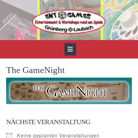
Skip
to
content
Open
Button
The GameNight
NÄCHSTE VERANSTALTUNG
Keine geplanten Veranstaltungen