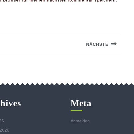
m Browser für meinen nächsten Kommentar speichern.
NÄCHSTE
Next
post:
hives
Meta
26
Anmelden
 2026