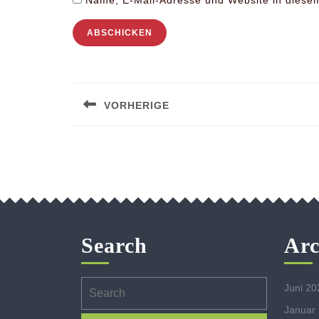
Name, E-Mail-Adresse und Website in diese
Beitragsnavigation
VORHERIGE
Previous
post:
Search
Arc
Search
Juni 20
for:
Januar