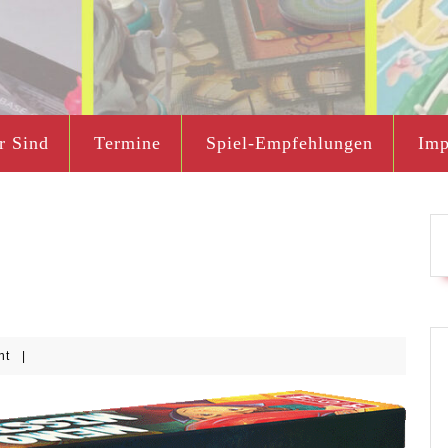
r Sind
Termine
Spiel-Empfehlungen
Imp
nt
|