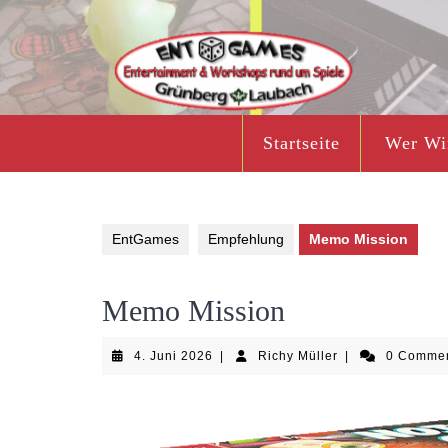
Skip
to
content
Startseite
Wer Wi
EntGames
Empfehlung
Memo Mission
Memo Mission
4.
Richy
4. Juni 2026
|
Richy Müller
|
0 Comme
Juni
Müller
2026