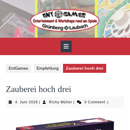
Skip
to
content
Open
Button
EntGames
Empfehlung
Zauberei hoch drei
Zauberei hoch drei
4.
Richy
4. Juni 2026
|
Richy Müller
|
0 Comment
|
Juni
Müller
2026