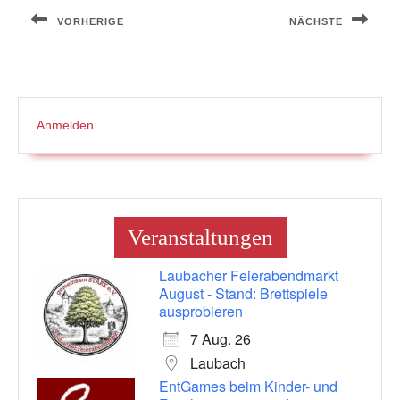
VORHERIGE
NÄCHSTE
Previous
Next
post:
post:
Anmelden
Veranstaltungen
Laubacher Feierabendmarkt
August - Stand: Brettspiele
ausprobieren
7 Aug. 26
Laubach
EntGames beim Kinder- und