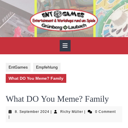
Skip
to
content
Open
Button
EntGames
Empfehlung
What DO You Meme? Family
What DO You Meme? Family
8.
Richy
8. September 2024
|
Richy Müller
|
0 Comment
September
Müller
|
2024