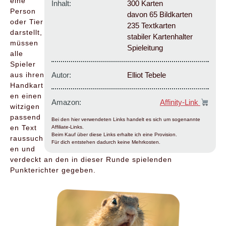
eine
Inhalt:
300 Karten
Person
davon 65 Bildkarten
oder Tier
235 Textkarten
darstellt,
stabiler Kartenhalter
müssen
Spieleitung
alle
Spieler
aus ihren
Autor:
Elliot Tebele
Handkart
en einen
Amazon:
Affinity-Link
witzigen
passend
Bei den hier verwendeten Links handelt es sich um sogenannte
en Text
Affiliate-Links.
Beim Kauf über diese Links erhalte ich eine Provision.
raussuch
Für dich entstehen dadurch keine Mehrkosten.
en und
verdeckt an den in dieser Runde spielenden
Punkterichter gegeben.